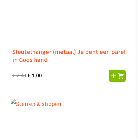
Sleutelhanger (metaal) Je bent een parel
in Gods hand
Oorspronkelijke
Huidige
€
2,40
€
1,00
prijs
prijs
was:
is:
€ 2,40.
€ 1,00.