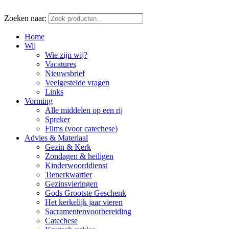
Zoeken naar:
Home
Wij
Wie zijn wij?
Vacatures
Nieuwsbrief
Veelgestelde vragen
Links
Vorming
Alle middelen op een rij
Spreker
Films (voor catechese)
Advies & Materiaal
Gezin & Kerk
Zondagen & heiligen
Kinderwoorddienst
Tienerkwartier
Gezinsvieringen
Gods Grootste Geschenk
Het kerkelijk jaar vieren
Sacramentenvoorbereiding
Catechese