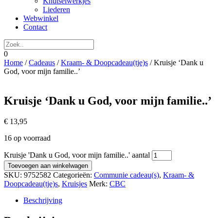
Knutselwerkjes
Liederen
Webwinkel
Contact
0
Home
/
Cadeaus
/
Kraam- & Doopcadeau(tje)s
/ Kruisje ‘Dank u
God, voor mijn familie..’
Kruisje ‘Dank u God, voor mijn familie..’
€
13,95
16 op voorraad
Kruisje 'Dank u God, voor mijn familie..' aantal
Toevoegen aan winkelwagen
SKU:
9752582
Categorieën:
Communie cadeau(s)
,
Kraam- &
Doopcadeau(tje)s
,
Kruisjes
Merk:
CBC
Beschrijving