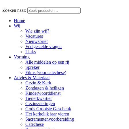
Zoeken naar:
Home
Wij
Wie zijn wij?
Vacatures
Nieuwsbrief
Veelgestelde vragen
Links
Vorming
Alle middelen op een rij
Spreker
Films (voor catechese)
Advies & Materiaal
Gezin & Kerk
Zondagen & heiligen
Kinderwoorddienst
Tienerkwartier
Gezinsvieringen
Gods Grootste Geschenk
Het kerkelijk jaar vieren
Sacramentenvoorbereiding
Catechese