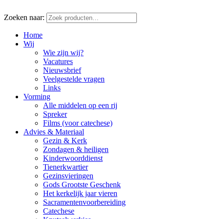
Zoeken naar:
Home
Wij
Wie zijn wij?
Vacatures
Nieuwsbrief
Veelgestelde vragen
Links
Vorming
Alle middelen op een rij
Spreker
Films (voor catechese)
Advies & Materiaal
Gezin & Kerk
Zondagen & heiligen
Kinderwoorddienst
Tienerkwartier
Gezinsvieringen
Gods Grootste Geschenk
Het kerkelijk jaar vieren
Sacramentenvoorbereiding
Catechese