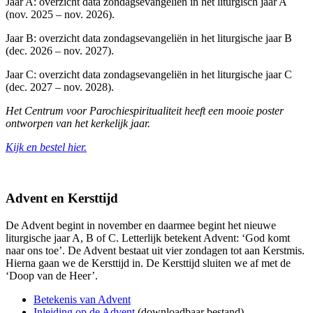
Jaar A: overzicht data zondagsevangeliën in het liturgisch jaar A
(nov. 2025 – nov. 2026).
Jaar B: overzicht data zondagsevangeliën in het liturgische jaar B
(dec. 2026 – nov. 2027).
Jaar C: overzicht data zondagsevangeliën in het liturgische jaar C
(dec. 2027 – nov. 2028).
Het Centrum voor Parochiespiritualiteit heeft een mooie poster
ontworpen van het kerkelijk jaar.
Kijk en bestel hier.
Advent en Kersttijd
De Advent begint in november en daarmee begint het nieuwe
liturgische jaar A, B of C. Letterlijk betekent Advent: ‘God komt
naar ons toe’. De Advent bestaat uit vier zondagen tot aan Kerstmis.
Hierna gaan we de Kersttijd in. De Kersttijd sluiten we af met de
‘Doop van de Heer’.
Betekenis van Advent
Inleiding op de Advent
(downloadbaar bestand)