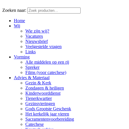
Zoeken naar:
Home
Wij
Wie zijn wij?
Vacatures
Nieuwsbrief
Veelgestelde vragen
Links
Vorming
Alle middelen op een rij
Spreker
Films (voor catechese)
Advies & Materiaal
Gezin & Kerk
Zondagen & heiligen
Kinderwoorddienst
Tienerkwartier
Gezinsvieringen
Gods Grootste Geschenk
Het kerkelijk jaar vieren
Sacramentenvoorbereiding
Catechese