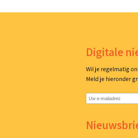
Digitale n
Wil je regelmatig on
Meld je hieronder gr
E-
mailadres
(Vereist)
Nieuwsbrie