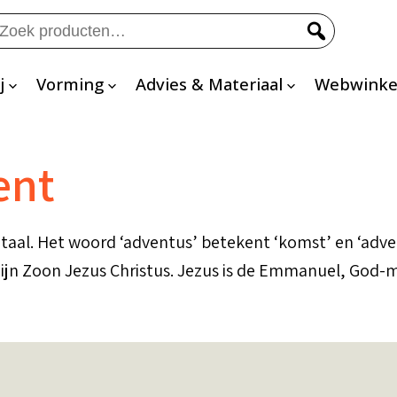
eken
ar:
j
Vorming
Advies & Materiaal
Webwinke
ent
e taal. Het woord ‘adventus’ betekent ‘komst’ en ‘adve
zijn Zoon Jezus Christus. Jezus is de Emmanuel, God-