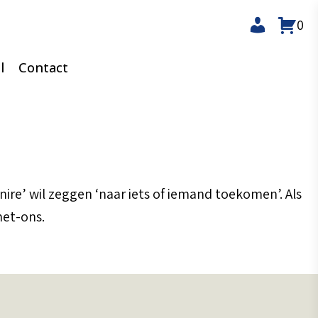
0
l
Contact
nire’ wil zeggen ‘naar iets of iemand toekomen’. Als
met-ons.