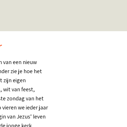
r
in van een nieuw
nder zie je hoe het
t zijn eigen
, wit van feest,
tste zondag van het
o vieren we ieder jaar
in van Jezus’ leven
de jonge kerk.