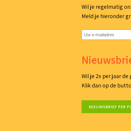
Wil je regelmatig on
Meld je hieronder gr
E-
mailadres
(Vereist)
Nieuwsbrie
Wil je 2x per jaar d
Klik dan op de butto
NIEUWSBRIEF PER P