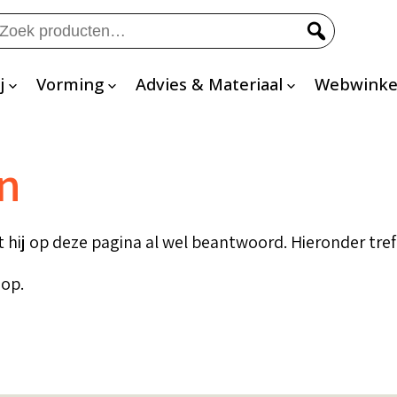
eken
ar:
j
Vorming
Advies & Materiaal
Webwinke
en
 hij op deze pagina al wel beantwoord. Hieronder tref
 op.