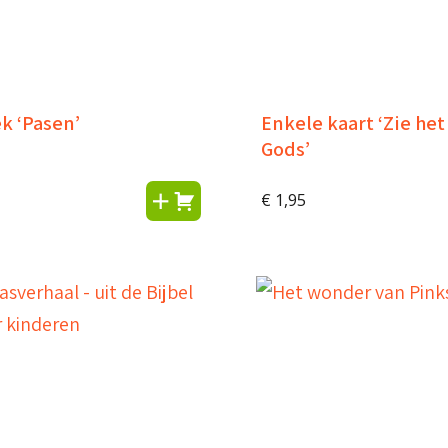
k ‘Pasen’
Enkele kaart ‘Zie he
Gods’
€
1,95