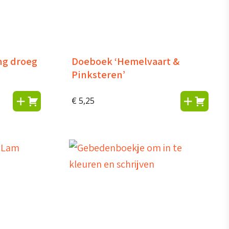
ng droeg
Doeboek ‘Hemelvaart &
Pinksteren’
€
5,25