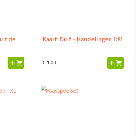
uit de
Kaart ‘Duif – Handelingen 1:8’
€
1,00