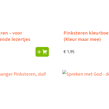
ren – voor
Pinksteren kleurboe
ende lezertjes
(Kleur maar mee)
€
1,95