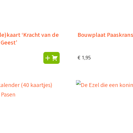
e)kaart ‘Kracht van de
Bouwplaat Paaskran
 Geest’
€
1,95