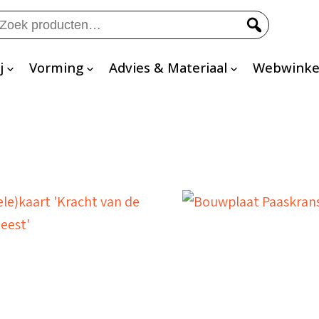
eken
ar:
j
Vorming
Advies & Materiaal
Webwinke