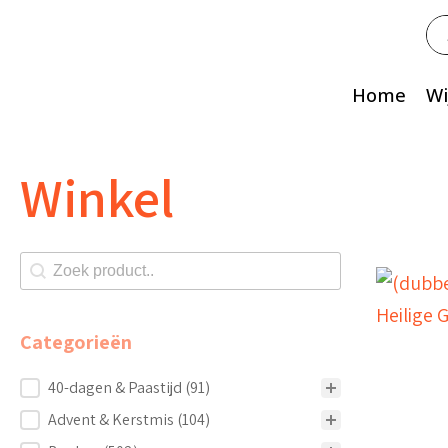
Zo
na
Home
Wi
Winkel
Zoeken shop
Search content
Categorieën
Categorieën
40-dagen & Paastijd
(91)
Advent & Kerstmis
(104)