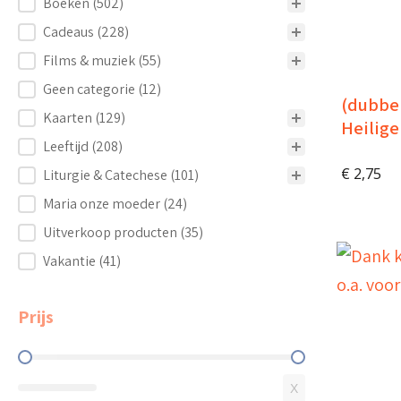
Boeken
(502)
Cadeaus
(228)
Films & muziek
(55)
Geen categorie
(12)
(dubbel
Kaarten
(129)
Heilige
Leeftijd
(208)
€
2,75
Liturgie & Catechese
(101)
Maria onze moeder
(24)
Uitverkoop producten
(35)
Vakantie
(41)
Prijs
Prijs
X