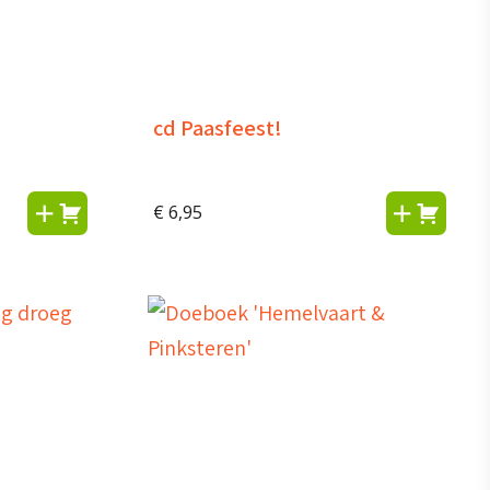
s
cd Paasfeest!
€
6,95