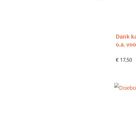
Dank ka
o.a. vo
€
17,50