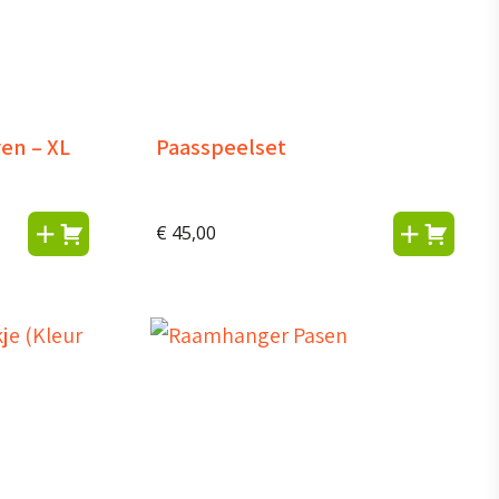
en – XL
Paasspeelset
€
45,00