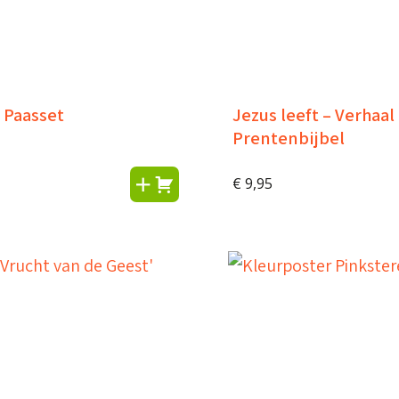
 Paasset
Jezus leeft – Verhaal 
Prentenbijbel
€
9,95