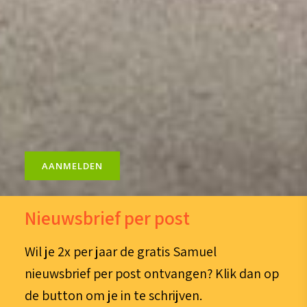
Wil je regelmatig onze digitale nieuwsbrief in
je mailbox ontvangen? Meld je hieronder
gratis aan en blijf op de hoogte!
E-
mailadres
(Vereist)
AANMELDEN
Nieuwsbrief per post
Wil je 2x per jaar de gratis Samuel
nieuwsbrief per post ontvangen? Klik dan op
de button om je in te schrijven.