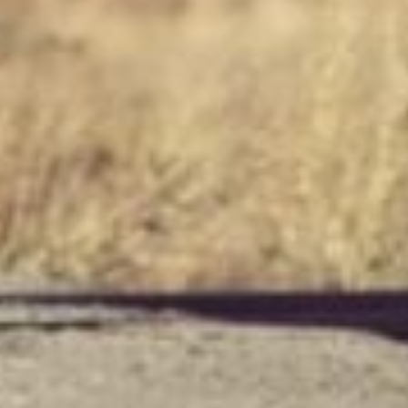
veertigdagentijdproject, inclusief
knutselwerkje ‘Op weg naar Pasen – jaar A’
Jaar B (2027):
“Veertig- en Vijftigdagentijd
(40-dagentijd t/m Pinksteren)”
met de
bijbehorende knutselwerkjes:
Veertigdagentijd vlaggenslinger
en
Paastijd
vlaggenslinger
Jaar C (2028):
Op weg naar Pasen (Project
Veertigdagentijd Jaar C)
en
Paastijd in de
Paastuin (Project Paastijd jaar C)