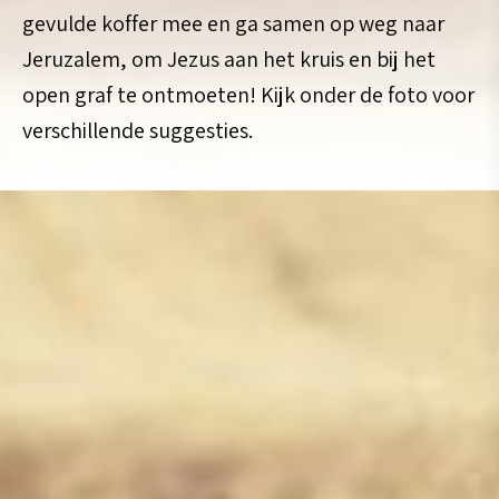
gevulde koffer mee en ga samen op weg naar
Jeruzalem, om Jezus aan het kruis en bij het
open graf te ontmoeten! Kijk onder de foto voor
verschillende suggesties.
Hier vindt je voor ieder liturgisch jaar een
document met ideeën hoe je de zondagen
van de Veertigdagentijd met elkaar kunt
verbinden.
Jaar A (2026):
Compleet