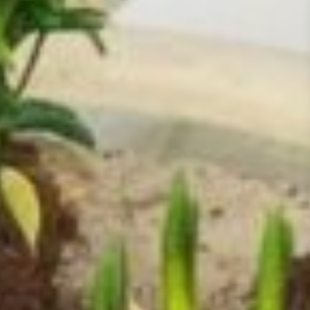
ander doet uit liefde, mag het kind een
hartje leggen bij het kruis van Jezus op de
vastentafel. Voor kinderen is het heel
belangrijk veel visueel en tastbaar te maken.
Vastentrommel
Vroeger werd in de Vastentijd een
vastentrommeltje gebruikt. Dit is nog steeds
een mooi gebruik. Kinderen leren op weg
naar Pasen zichzelf iets te ontzeggen en iets
over te hebben voor een ander. Versier
samen met je kinderen een trommeltje met
gekleurd papier en plak er een afbeelding op
van Jezus op het kruis. Schrijf daarop: Ieder