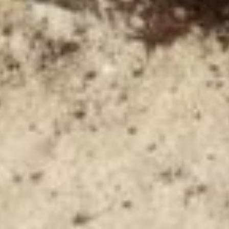
geen vastendag) zou je elk kind één snoepje
kunnen laten kiezen om op te eten. Aan het
einde van de Veertigdagentijd zou je per
snoepje wat geld kunnen geven wat je kind
aan de missie kan schenken. Kies samen met
je kind(eren) een goed doel uit waar zij dan
de snoepjes voor sparen (bijv. een project
van
Kerk in Nood
).