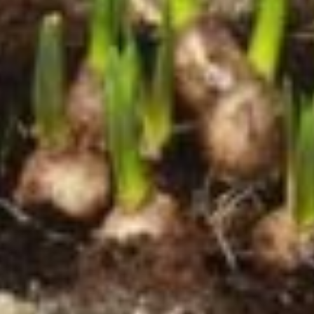
snoepje dat ik bewaar, is voor Jezus een
liefdesgebaar. Leg uit aan je kinderen dat het
soms goed is om een snoepje dat ze krijgen
een keer niet zelf op te eten maar in het
vastentrommeltje te doen. Daarmee dragen
ze het op aan Jezus als een soort cadeautje
van liefde voor Hem. Zeg daar bijvoorbeeld
bij: Jezus, er zijn vandaag heel veel kinderen
die niets te eten hebben. Ik eet dit snoepje
niet maar draag het op aan U voor deze
kinderen.
Bewaar de snoepjes de hele week in het
vastentrommeltje. Op zondag (de zondag is