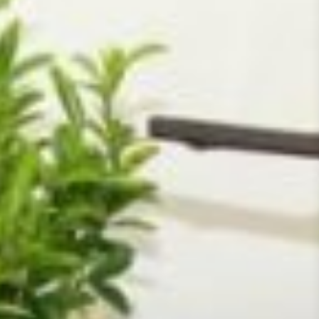
of het voorwerp een plaatsje krijgt op de
Vastentafel. Je zou de Vastentafel verder
nog kunnen aankleden met bijvoorbeeld een
opengeslagen kinderbijbel, een kaal houten
kruis, een waxinelichtje, voorjaars bolletjes
die nog uit moeten komen, een dienblad
met zand met een pad van kleine
kiezelsteentjes enz. Je zou ook een mandje
kunnen neerzetten waar ieder gezinslid
gebedsintenties in kan leggen. Bid dan
bijvoorbeeld eens per week samen voor deze
gebedsintenties. Je kunt ook tevoren een
heleboel kleine hartjes uitknippen en iedere
keer dat een kind iets voor Jezus of voor een