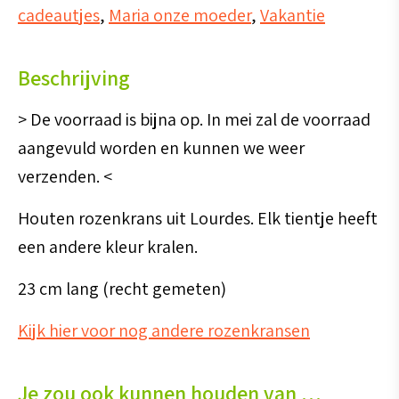
cadeautjes
,
Maria onze moeder
,
Vakantie
tientje
andere
Beschrijving
kleur)
aantal
> De voorraad is bijna op. In mei zal de voorraad
aangevuld worden en kunnen we weer
verzenden. <
Houten rozenkrans uit Lourdes. Elk tientje heeft
een andere kleur kralen.
23 cm lang (recht gemeten)
Kijk hier voor nog andere rozenkransen
Je zou ook kunnen houden van …