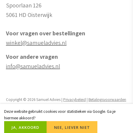
Spoorlaan 126
5061 HD Oisterwijk
Voor vragen over bestellingen
winkel@samueladvies.nl
Voor andere vragen
info@samueladvies.nl
Copyright © 2026 Samuel Advies |
Privacybeleid
|
Betalingsvoorwaarden
Deze website gebruikt cookies voor statistieken via Google. Ga je
Realisatie website door:
Webheld.nl
hiermee akkoord?
JA, AKKOORD
NEE, LIEVER NIET