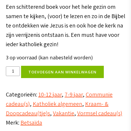
Een schitterend boek voor het hele gezin om
samen te kijken, (voor) te lezen en zo in de Bijbel
te ontdekken wie Jezus is en ook hoe de kerk na
zijn verrijzenis ontstaan is. Een must have voor
ieder katholiek gezin!
3 op voorraad (kan nabesteld worden)
Het
TOEVOEGEN AAN WINKELWAGEN
katholieke
geloof
Categorieën:
10-12 jaar
,
7-9 jaar
,
Communie
ontdekken
cadeau(s)
,
Katholiek algemeen
,
Kraam- &
aantal
Doopcadeau(tje)s
,
Vakantie
,
Vormsel cadeau(s)
Merk:
Betsaïda