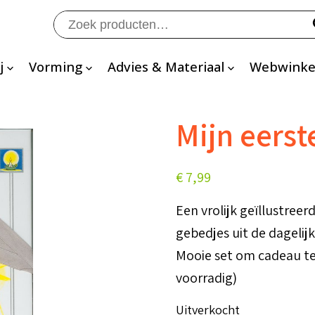
Zoeken
naar:
j
Vorming
Advies & Materiaal
Webwinke
Mijn eers
€
7,99
Een vrolijk geïllustree
gebedjes uit de dagelij
Mooie set om cadeau te
voorradig)
Uitverkocht