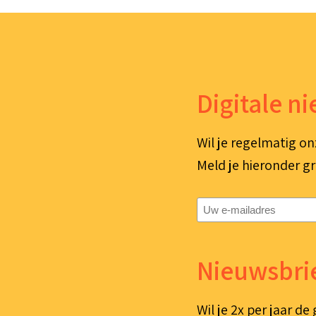
Digitale n
Wil je regelmatig on
Meld je hieronder gr
E-
mailadres
(Vereist)
Nieuwsbrie
Wil je 2x per jaar d