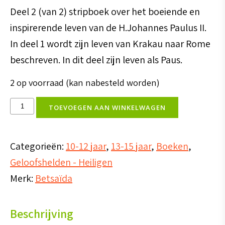
Deel 2 (van 2) stripboek over het boeiende en
inspirerende leven van de H.Johannes Paulus II.
In deel 1 wordt zijn leven van Krakau naar Rome
beschreven. In dit deel zijn leven als Paus.
2 op voorraad (kan nabesteld worden)
Deel
TOEVOEGEN AAN WINKELWAGEN
2
-
Categorieën:
10-12 jaar
,
13-15 jaar
,
Boeken
,
Strip
Geloofshelden - Heiligen
Johannes
Merk:
Betsaïda
Paulus
II
Beschrijving
(Onvermoeibare