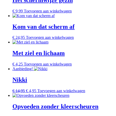
€
9,99
Toevoegen aan winkelwagen
Kom van dat scherm af
€
24,95
Toevoegen aan winkelwagen
Met ziel en lichaam
€
4,25
Toevoegen aan winkelwagen
Aanbieding!
Nikki
Oorspronkelijke
Huidige
€
14,95
€
4,95
Toevoegen aan winkelwagen
prijs
prijs
was:
is:
€ 14,95.
€ 4,95.
Opvoeden zonder kleerscheuren