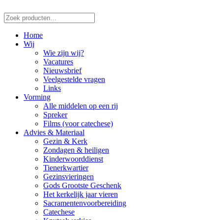
Zoeken
naar:
Home
Wij
Wie zijn wij?
Vacatures
Nieuwsbrief
Veelgestelde vragen
Links
Vorming
Alle middelen op een rij
Spreker
Films (voor catechese)
Advies & Materiaal
Gezin & Kerk
Zondagen & heiligen
Kinderwoorddienst
Tienerkwartier
Gezinsvieringen
Gods Grootste Geschenk
Het kerkelijk jaar vieren
Sacramentenvoorbereiding
Catechese