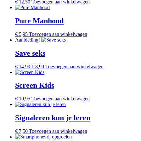
€
12,50
Toevoegen aan winkelwagen
Pure Manhood
€
5,95
Toevoegen aan winkelwagen
Aanbieding!
Save seks
Oorspronkelijke
Huidige
€
14,99
€
8,99
Toevoegen aan winkelwagen
prijs
prijs
was:
is:
€ 14,99.
€ 8,99.
Screen Kids
€
19,95
Toevoegen aan winkelwagen
Signaleren kun je leren
€
7,50
Toevoegen aan winkelwagen