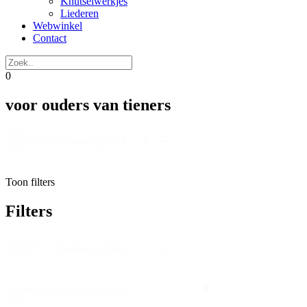
Knutselwerkjes
Liederen
Webwinkel
Contact
0
voor ouders van tieners
Sorteer
Sort content
shop
Toon filters
Filters
Sorteer
Sort content
shop
Zoeken
Search content
shop