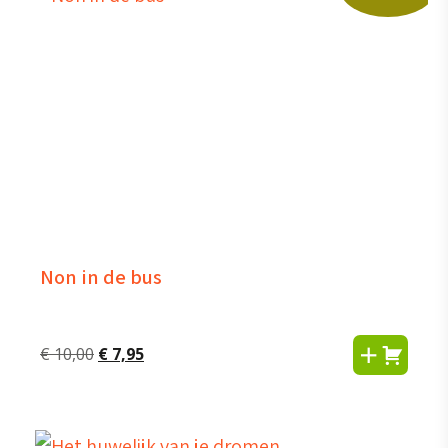
Non in de bus
Oorspronkelijke
Huidige
€
10,00
€
7,95
prijs
prijs
was:
is:
€ 10,00.
€ 7,95.