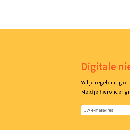
Digitale n
Wil je regelmatig on
Meld je hieronder gr
E-
mailadres
(Vereist)