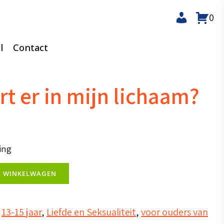
0
l
Contact
t er in mijn lichaam?
ing
N WINKELWAGEN
,
13-15 jaar
,
Liefde en Seksualiteit
,
voor ouders van