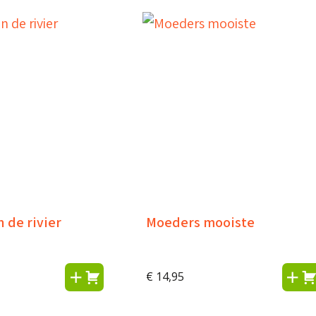
 de rivier
Moeders mooiste
€
14,95