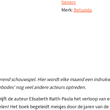
tieners
mijn
Merk:
Betsaïda
lichaam?
aantal
inerend schouwspel. Hier wordt elke maand een indru
entebodes’ nog veel andere acteurs optreden.
ijft de auteur Elisabeth Raith-Paula het verloop van e
oelen! Het boek begeleidt meisjes door de jaren van de