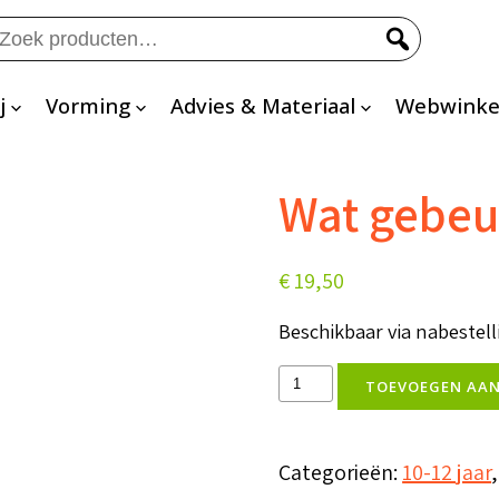
eken
ar:
j
Vorming
Advies & Materiaal
Webwinke
Wat gebeur
€
19,50
Beschikbaar via nabestell
Wat
TOEVOEGEN AA
gebeurt
er
Categorieën:
10-12 jaar
in