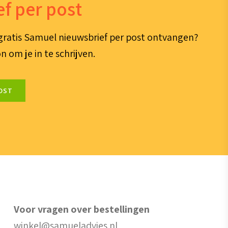
f per post
e gratis Samuel nieuwsbrief per post ontvangen?
n om je in te schrijven.
OST
Voor vragen over bestellingen
winkel@samueladvies.nl