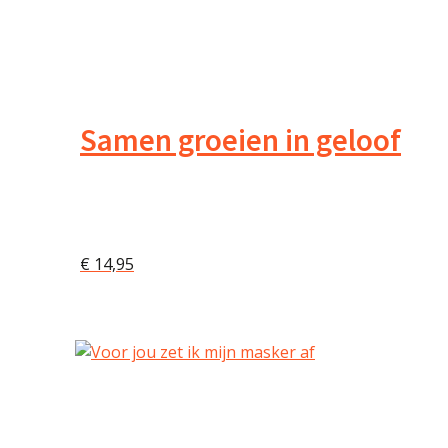
Samen groeien in geloof
€
14,95