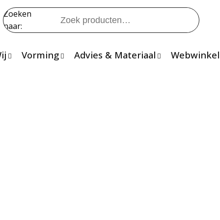
Zoeken
naar:
ij
Vorming
Advies & Materiaal
Webwinkel