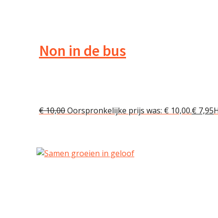
Non in de bus
€
10,00
Oorspronkelijke prijs was: € 10,00.
€
7,95
H