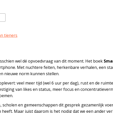
n tieners
isschien wel dé opvoedvraag van dit moment. Het boek
Smar
tphone. Met nuchtere feiten, herkenbare verhalen, een stap
en nieuwe norm kunnen stellen.
plevert: veel meer tijd (wel 6 uur per dag), rust en de rui
stiging van likes en status, meer focus en concentratiever
noemen.
 scholen en gemeenschappen dit gesprek gezamenlijk voeren. 
n heeft. Maar juist daarom is het nodig dat we een ander verh