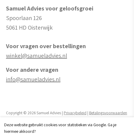
Samuel Advies voor geloofsgroei
Spoorlaan 126
5061 HD Oisterwijk
Voor vragen over bestellingen
winkel@samueladvies.nl
Voor andere vragen
info@samueladvies.nl
Copyright © 2026 Samuel Advies |
Privacybeleid
|
Betalingsvoorwaarden
Deze website gebruikt cookies voor statistieken via Google. Ga je
Realisatie website door:
Webheld.nl
hiermee akkoord?