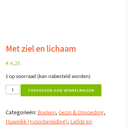
Met ziel en lichaam
€
4,25
1 op voorraad (kan nabesteld worden)
Met
TOEVOEGEN AAN WINKELWAGEN
ziel
en
Categorieën:
Boeken
,
Gezin & Opvoeding
,
lichaam
Huwelijk (+voorbereiding)
,
Liefde en
aantal