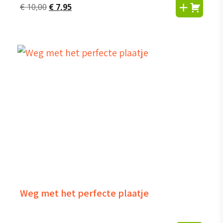
Oorspronkelijke
Huidige
€
10,00
€
7,95
prijs
prijs
was:
is:
€ 10,00.
€ 7,95.
Weg met het perfecte plaatje