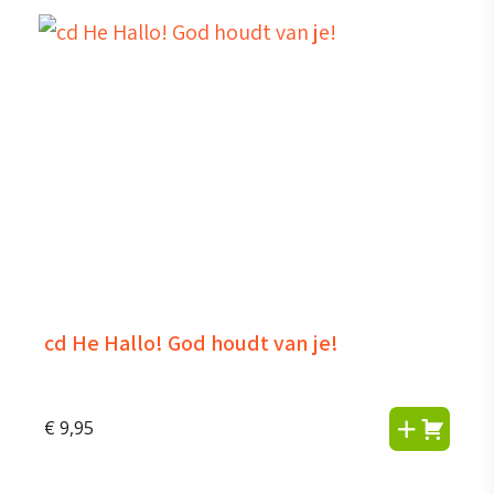
cd He Hallo! God houdt van je!
€
9,95