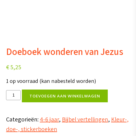
Doeboek wonderen van Jezus
€
5,25
1 op voorraad (kan nabesteld worden)
Doeboek
TOEVOEGEN AAN WINKELWAGEN
wonderen
van
Categorieën:
4-6 jaar
,
Bijbel vertellingen
,
Kleur-,
Jezus
doe-, stickerboeken
aantal