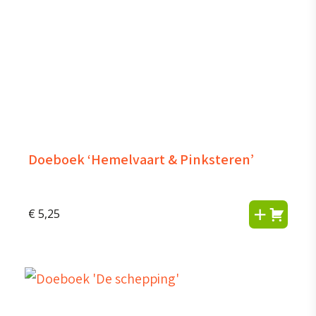
Doeboek ‘Hemelvaart & Pinksteren’
€
5,25