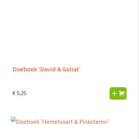
Doeboek ‘David & Goliat’
€
5,25