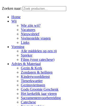
Zoeken naar:
Home
Wij
Wie zijn wij?
Vacatures
Nieuwsbrief
Veelgestelde vragen
Links
Vorming
Alle middelen op een rij
Spreker
Films (voor catechese)
Advies & Materiaal
Gezin & Kerk
Zondagen & heiligen
Kinderwoorddienst
Tienerkwartier
Gezinsvieringen
Gods Grootste Geschenk
Het kerkelijk jaar vieren
Sacramentenvoorbereiding
Catechese