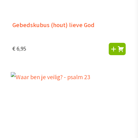
Gebedskubus (hout) lieve God
€
6,95