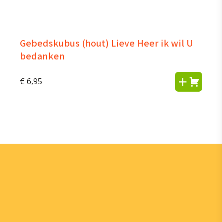
Gebedskubus (hout) Lieve Heer ik wil U
bedanken
€
6,95