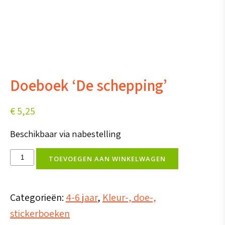
Doeboek ‘De schepping’
€
5,25
Beschikbaar via nabestelling
Doeboek
TOEVOEGEN AAN WINKELWAGEN
'De
schepping'
Categorieën:
4-6 jaar
,
Kleur-, doe-,
aantal
stickerboeken