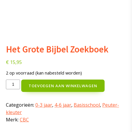
Het Grote Bijbel Zoekboek
€
15,95
2 op voorraad (kan nabesteld worden)
Het
TOEVOEGEN AAN WINKELWAGEN
Grote
Bijbel
Zoekboek
Categorieën:
0-3 jaar
,
4-6 jaar
,
Basisschool
,
Peuter-
aantal
kleuter
Merk:
CBC