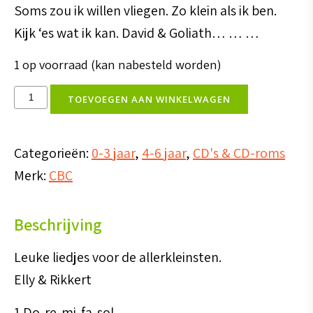
Soms zou ik willen vliegen. Zo klein als ik ben.
Kijk ‘es wat ik kan. David & Goliath… … …
1 op voorraad (kan nabesteld worden)
cd
TOEVOEGEN AAN WINKELWAGEN
Voor
de
Categorieën:
0-3 jaar
,
4-6 jaar
,
CD's & CD-roms
allerkleinsten
Merk:
CBC
1
aantal
Beschrijving
Leuke liedjes voor de allerkleinsten.
Elly & Rikkert
1 Do-re-mi-fa-sol