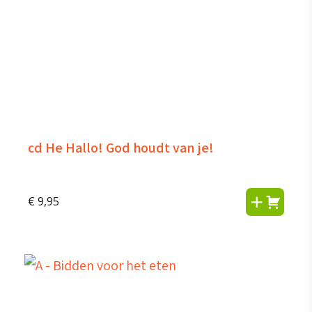
cd He Hallo! God houdt van je!
€
9,95