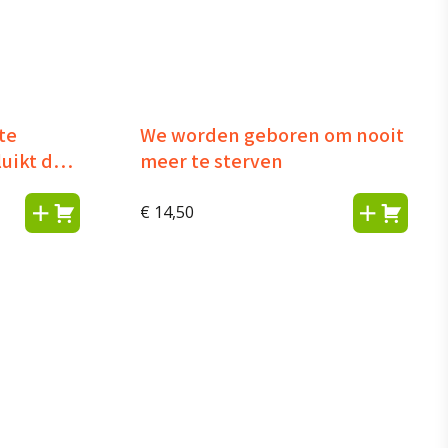
te
We worden geboren om nooit
luikt de
meer te sterven
€
14,50