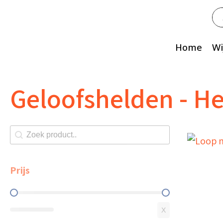
Zo
na
Home
Wi
Geloofshelden - He
Zoeken shop
Search content
Prijs
Prijs
X