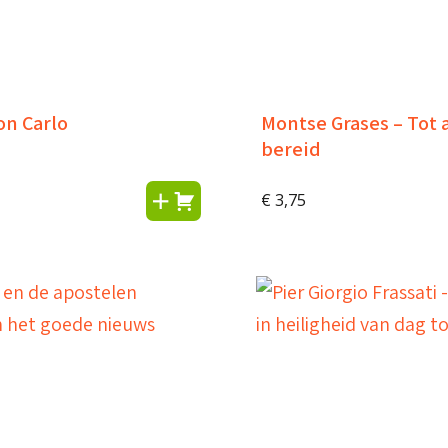
on Carlo
Montse Grases – Tot a
bereid
€
3,75