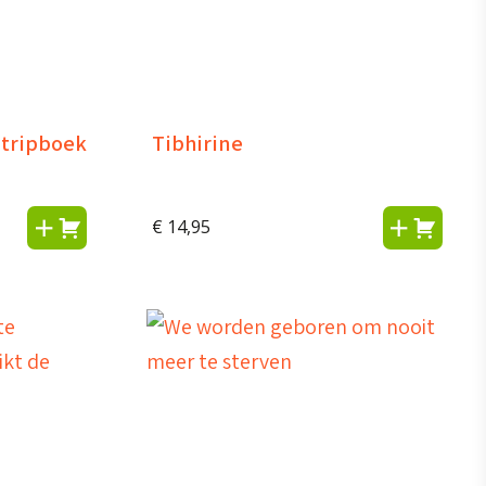
stripboek
Tibhirine
€
14,95