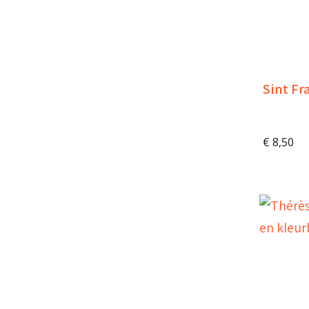
Sint Fr
€
8,50