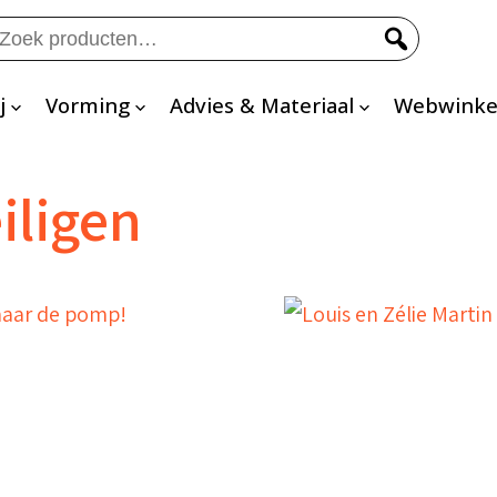
eken
ar:
j
Vorming
Advies & Materiaal
Webwinke
iligen