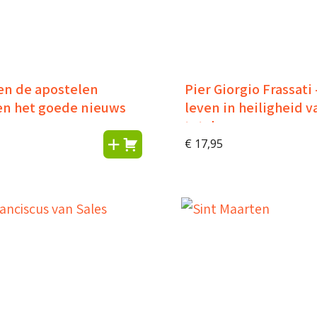
en de apostelen
Pier Giorgio Frassati
en het goede nieuws
leven in heiligheid v
tot dag
€
17,95