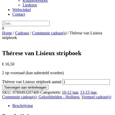
Knutselwerkjes
Liederen
Webwinkel
Contact
0
Home
/
Cadeaus
/
Communie cadeau(s)
/ Thérese van Lisieux
stripboek
Thérese van Lisieux stripboek
€
16,50
2 op voorraad (kan nabesteld worden)
Thérese van Lisieux stripboek aantal
Toevoegen aan winkelwagen
SKU:
9789493207400
Categorieën:
10-12 jaar
,
13-15 jaar
,
Communie cadeau(s)
,
Geloofshelden - Heiligen
,
Vormsel cadeau(s)
Beschrijving