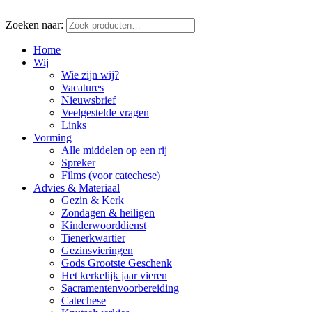
Zoeken naar:
Home
Wij
Wie zijn wij?
Vacatures
Nieuwsbrief
Veelgestelde vragen
Links
Vorming
Alle middelen op een rij
Spreker
Films (voor catechese)
Advies & Materiaal
Gezin & Kerk
Zondagen & heiligen
Kinderwoorddienst
Tienerkwartier
Gezinsvieringen
Gods Grootste Geschenk
Het kerkelijk jaar vieren
Sacramentenvoorbereiding
Catechese