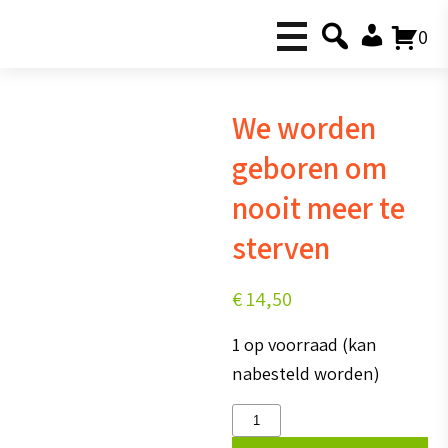
0
We worden
geboren om
nooit meer te
sterven
€
14,50
1 op voorraad (kan
nabesteld worden)
We