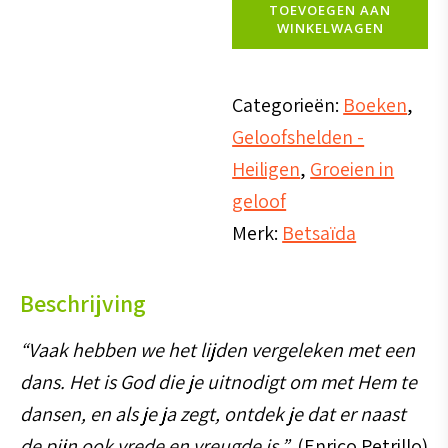
worden
TOEVOEGEN AAN
WINKELWAGEN
geboren
om
nooit
Categorieën:
Boeken
,
meer
Geloofshelden -
te
Heiligen
,
Groeien in
sterven
geloof
aantal
Merk:
Betsaïda
Beschrijving
“Vaak hebben we het lijden vergeleken met een
dans. Het is God die je uitnodigt om met Hem te
dansen, en als je ja zegt, ontdek je dat er naast
de pijn ook vrede en vreugde is.”
(Enrico Petrillo)