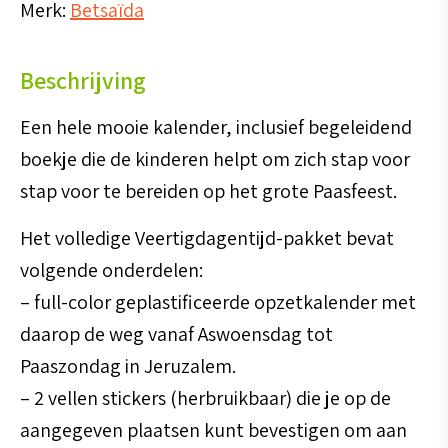
Merk:
Betsaïda
stap
op
Beschrijving
weg
naar
Een hele mooie kalender, inclusief begeleidend
Pasen'
boekje die de kinderen helpt om zich stap voor
(inclusief
stap voor te bereiden op het grote Paasfeest.
boekje)
Het volledige Veertigdagentijd-pakket bevat
aantal
volgende onderdelen:
– full-color geplastificeerde opzetkalender met
daarop de weg vanaf Aswoensdag tot
Paaszondag in Jeruzalem.
– 2 vellen stickers (herbruikbaar) die je op de
aangegeven plaatsen kunt bevestigen om aan