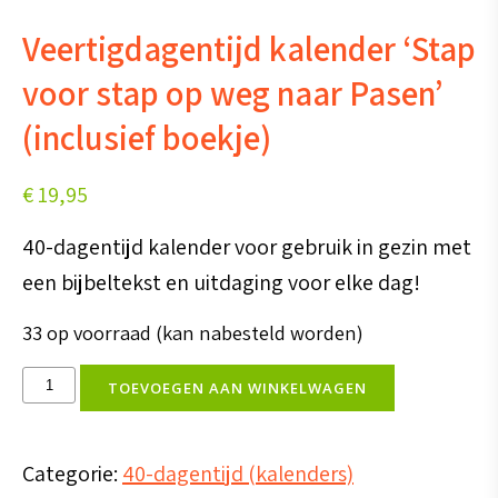
Veertigdagentijd kalender ‘Stap
voor stap op weg naar Pasen’
(inclusief boekje)
€
19,95
40-dagentijd kalender voor gebruik in gezin met
een bijbeltekst en uitdaging voor elke dag!
33 op voorraad (kan nabesteld worden)
Veertigdagentijd
TOEVOEGEN AAN WINKELWAGEN
kalender
'Stap
Categorie:
40-dagentijd (kalenders)
voor