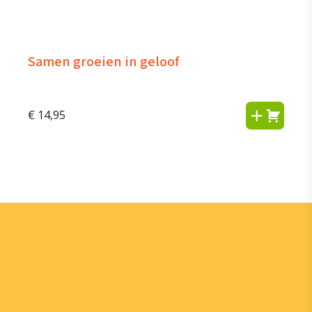
Samen groeien in geloof
€
14,95