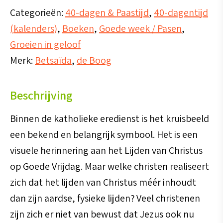
nu
Categorieën:
40-dagen & Paastijd
,
40-dagentijd
nog?
(kalenders)
,
Boeken
,
Goede week / Pasen
,
-
Groeien in geloof
Meevoelen
Merk:
Betsaïda
,
de Boog
met
het
Beschrijving
Hart
van
Binnen de katholieke eredienst is het kruisbeeld
Jezus
een bekend en belangrijk symbool. Het is een
aantal
visuele herinnering aan het Lijden van Christus
op Goede Vrijdag. Maar welke christen realiseert
zich dat het lijden van Christus méér inhoudt
dan zijn aardse, fysieke lijden? Veel christenen
zijn zich er niet van bewust dat Jezus ook nu