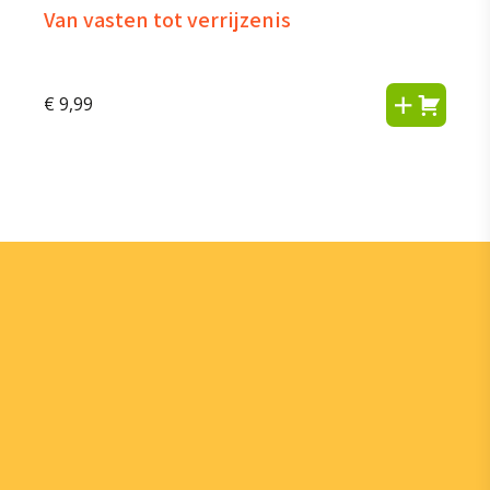
Van vasten tot verrijzenis
€
9,99