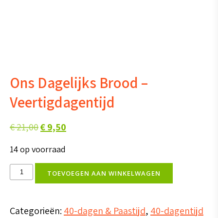
Ons Dagelijks Brood –
Veertigdagentijd
Oorspronkelijke
Huidige
€
21,00
€
9,50
prijs
prijs
14 op voorraad
was:
is:
Ons
€ 21,00.
€ 9,50.
TOEVOEGEN AAN WINKELWAGEN
Dagelijks
Brood
Categorieën:
40-dagen & Paastijd
,
40-dagentijd
-