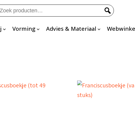
eken
ar:
j
Vorming
Advies & Materiaal
Webwinke