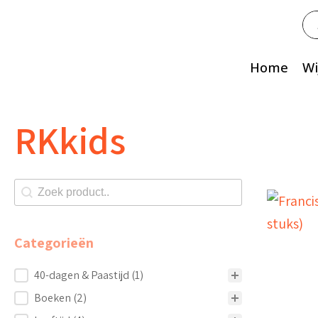
Zo
na
Home
Wi
RKkids
Zoeken shop
Search content
Categorieën
Categorieën
40-dagen & Paastijd
(1)
Boeken
(2)