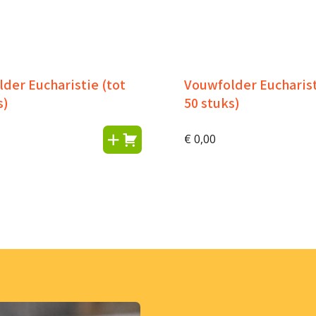
der Eucharistie (tot
Vouwfolder Eucharist
s)
50 stuks)
€
0,00