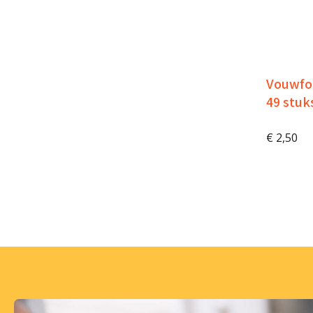
Vouwfol
49 stuk
€
2,50