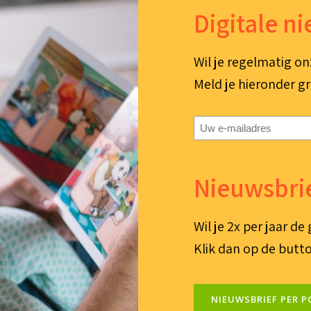
Digitale n
Wil je regelmatig on
Meld je hieronder gr
E-
mailadres
(Vereist)
Nieuwsbrie
Wil je 2x per jaar d
Klik dan op de butto
NIEUWSBRIEF PER P