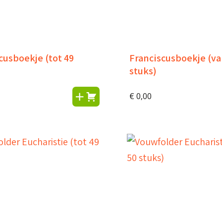
cusboekje (tot 49
Franciscusboekje (va
stuks)
€
0,00