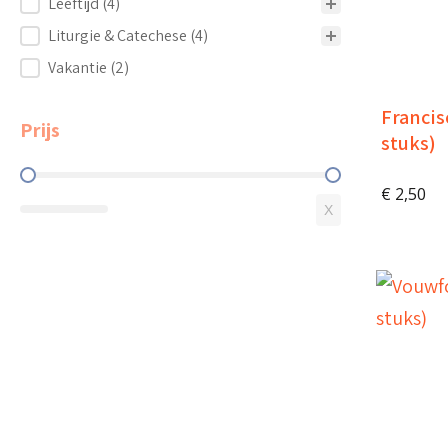
Leeftijd
(4)
Liturgie & Catechese
(4)
Vakantie
(2)
Francis
Prijs
stuks)
Prijs
€
2,50
X