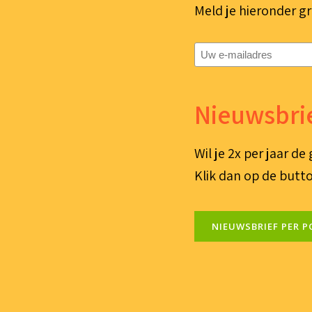
Meld je hieronder gr
E-
mailadres
(Vereist)
Nieuwsbrie
Wil je 2x per jaar d
Klik dan op de butto
NIEUWSBRIEF PER P