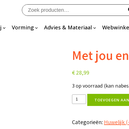
Zoeken
naar:
j
Vorming
Advies & Materiaal
Webwinke
Met jou e
€
28,99
3 op voorraad (kan nabe
Met
TOEVOEGEN AA
jou
en
Categorieën:
Huwelijk (
God