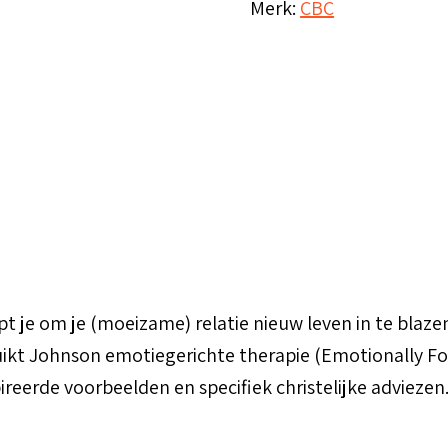
Merk:
CBC
verbonden
aantal
je om je (moeizame) relatie nieuw leven in te blazen. 
ruikt Johnson emotiegerichte therapie (Emotionally F
reerde voorbeelden en specifiek christelijke adviezen