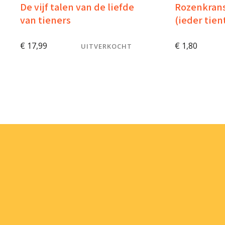
De vijf talen van de liefde
Rozenkrans
van tieners
(ieder tien
€
17,99
€
1,80
UITVERKOCHT