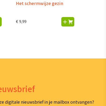
Het schermwijze gezin
€
9,99
ieuwsbrief
ze digitale nieuwsbrief in je mailbox ontvangen?