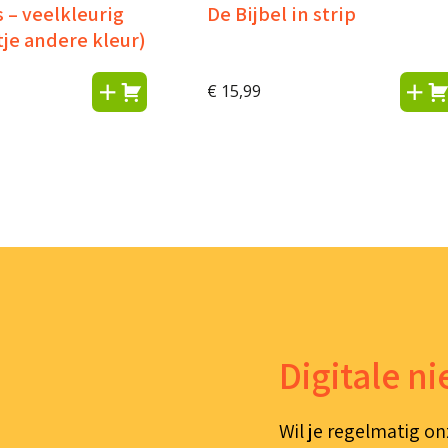
 – veelkleurig
De Bijbel in strip
tje andere kleur)
€
15,99
Digitale n
Wil je regelmatig on