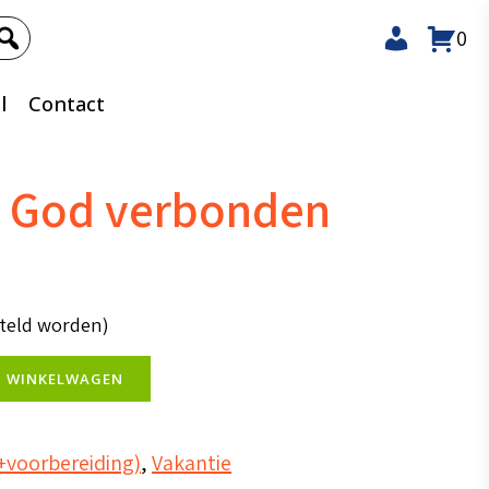
0
l
Contact
n God verbonden
steld worden)
N WINKELWAGEN
+voorbereiding)
,
Vakantie