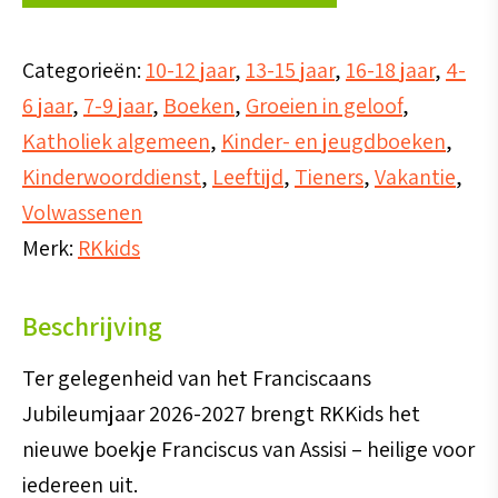
(tot
49
Categorieën:
10-12 jaar
,
13-15 jaar
,
16-18 jaar
,
4-
stuks)
6 jaar
,
7-9 jaar
,
Boeken
,
Groeien in geloof
,
aantal
Katholiek algemeen
,
Kinder- en jeugdboeken
,
Kinderwoorddienst
,
Leeftijd
,
Tieners
,
Vakantie
,
Volwassenen
Merk:
RKkids
Beschrijving
Ter gelegenheid van het Franciscaans
Jubileumjaar 2026-2027 brengt RKKids het
nieuwe boekje Franciscus van Assisi – heilige voor
iedereen uit.