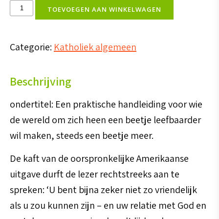
De
TOEVOEGEN AAN WINKELWAGEN
verborgen
kracht
Categorie:
Katholiek algemeen
van
vriendelijkheid
Beschrijving
aantal
ondertitel: Een praktische handleiding voor wie
de wereld om zich heen een beetje leefbaarder
wil maken, steeds een beetje meer.
De kaft van de oorspronkelijke Amerikaanse
uitgave durft de lezer rechtstreeks aan te
spreken: ‘U bent bijna zeker niet zo vriendelijk
als u zou kunnen zijn – en uw relatie met God en