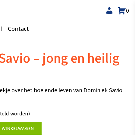
0
l
Contact
avio – jong en heilig
oekje over het boeiende leven van Dominiek Savio.
steld worden)
N WINKELWAGEN