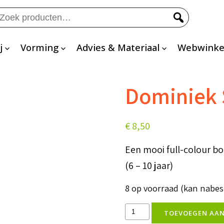
eken
ar:
j
Vorming
Advies & Materiaal
Webwinke
Dominiek S
€
8,50
Een mooi full-colour b
(6 – 10 jaar)
8 op voorraad (kan nabe
Dominiek
TOEVOEGEN AA