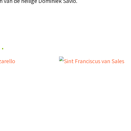
n van de heilige Dominiek Savio.
…