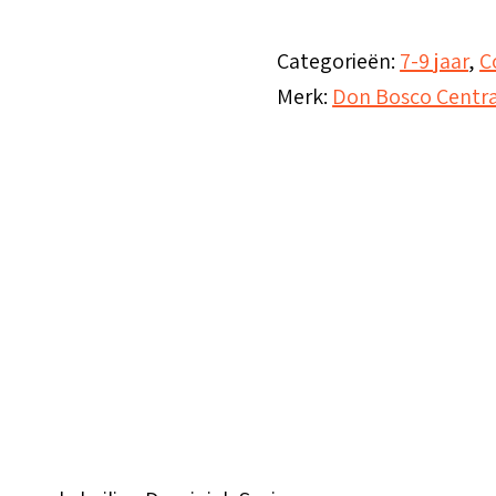
Savio
-
Categorieën:
7-9 jaar
,
C
jong
Merk:
Don Bosco Centra
en
heilig
aantal