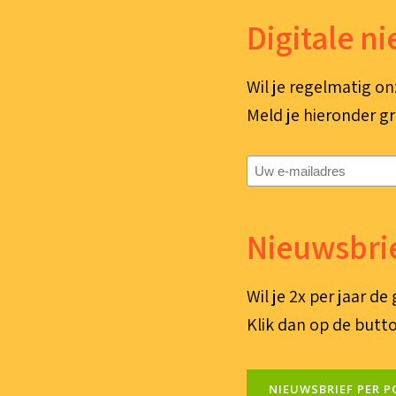
Digitale n
Wil je regelmatig on
Meld je hieronder gr
E-
mailadres
(Vereist)
Nieuwsbrie
Wil je 2x per jaar d
Klik dan op de butto
NIEUWSBRIEF PER P