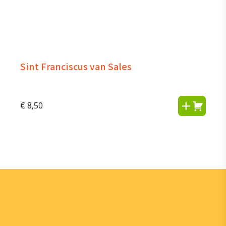
Sint Franciscus van Sales
€
8,50