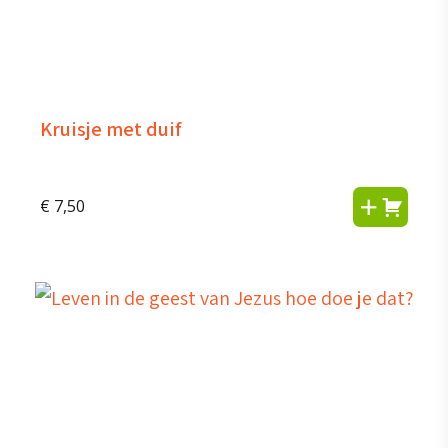
Kruisje met duif
€
7,50