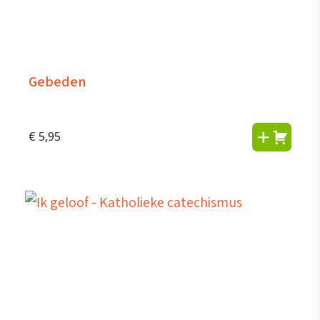
Gebeden
€
5,95