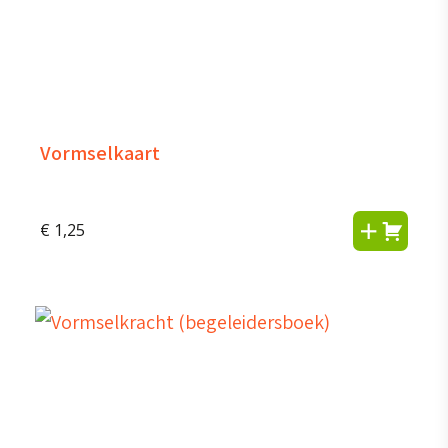
Vormselkaart
€
1,25