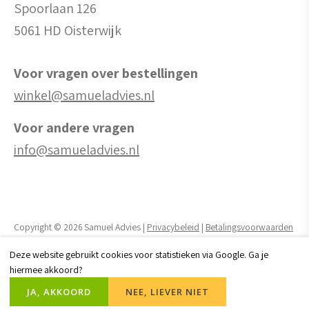
Spoorlaan 126
5061 HD Oisterwijk
Voor vragen over bestellingen
winkel@samueladvies.nl
Voor andere vragen
info@samueladvies.nl
Copyright © 2026 Samuel Advies |
Privacybeleid
|
Betalingsvoorwaarden
Deze website gebruikt cookies voor statistieken via Google. Ga je
Realisatie website door:
Webheld.nl
hiermee akkoord?
JA, AKKOORD
NEE, LIEVER NIET