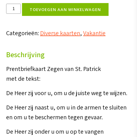
Ansichtkaart
TOEVOEGEN AAN WINKELWAGEN
-
Zegen
Categorieën:
Diverse kaarten
,
Vakantie
St.
Patrick
Beschrijving
aantal
Prentbriefkaart Zegen van St. Patrick
met de tekst:
De Heer zij voor u, om u de juiste weg te wijzen.
De Heer zij naast u, om u in de armen te sluiten
en om u te beschermen tegen gevaar.
De Heer zij onder u om u op te vangen