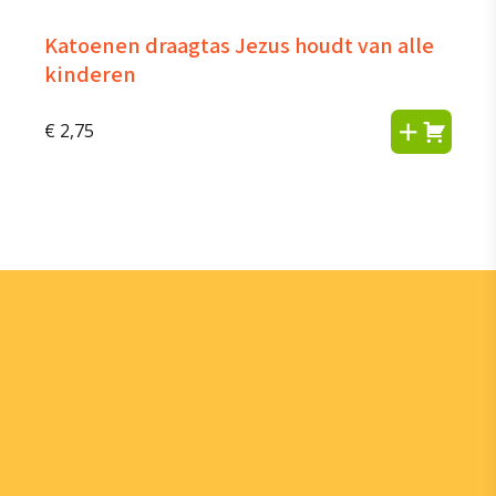
Katoenen draagtas Jezus houdt van alle
kinderen
€
2,75