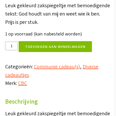
Leuk gekleurd zakspiegeltje met bemoedigende
tekst: God houdt van mij en weet wie ik ben.
Prijs is per stuk.
1 op voorraad (kan nabesteld worden)
Zakspiegel
TOEVOEGEN AAN WINKELWAGEN
God
houdt
Categorieën:
Communie cadeau(s)
,
Diverse
van
cadeautjes
mij
Merk:
CBC
en
..
Beschrijving
aantal
Leuk gekleurd zakspiegeltje met bemoedigende