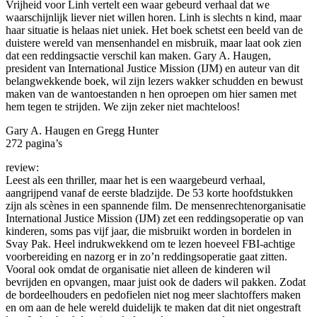
Vrijheid voor Linh vertelt een waar gebeurd verhaal dat we
waarschijnlijk liever niet willen horen. Linh is slechts n kind, maar
haar situatie is helaas niet uniek. Het boek schetst een beeld van de
duistere wereld van mensenhandel en misbruik, maar laat ook zien
dat een reddingsactie verschil kan maken. Gary A. Haugen,
president van International Justice Mission (IJM) en auteur van dit
belangwekkende boek, wil zijn lezers wakker schudden en bewust
maken van de wantoestanden n hen oproepen om hier samen met
hem tegen te strijden. We zijn zeker niet machteloos!
Gary A. Haugen en Gregg Hunter
272 pagina’s
review:
Leest als een thriller, maar het is een waargebeurd verhaal,
aangrijpend vanaf de eerste bladzijde. De 53 korte hoofdstukken
zijn als scènes in een spannende film. De mensenrechtenorganisatie
International Justice Mission (IJM) zet een reddingsoperatie op van
kinderen, soms pas vijf jaar, die misbruikt worden in bordelen in
Svay Pak. Heel indrukwekkend om te lezen hoeveel FBI-achtige
voorbereiding en nazorg er in zo’n reddingsoperatie gaat zitten.
Vooral ook omdat de organisatie niet alleen de kinderen wil
bevrijden en opvangen, maar juist ook de daders wil pakken. Zodat
de bordeelhouders en pedofielen niet nog meer slachtoffers maken
en om aan de hele wereld duidelijk te maken dat dit niet ongestraft