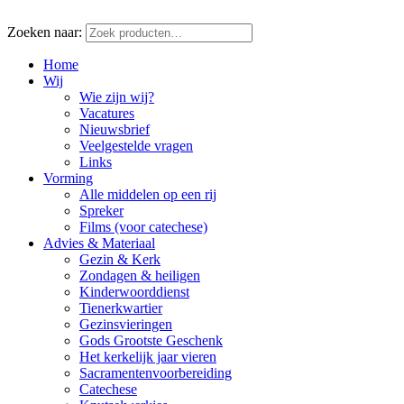
Zoeken naar:
Home
Wij
Wie zijn wij?
Vacatures
Nieuwsbrief
Veelgestelde vragen
Links
Vorming
Alle middelen op een rij
Spreker
Films (voor catechese)
Advies & Materiaal
Gezin & Kerk
Zondagen & heiligen
Kinderwoorddienst
Tienerkwartier
Gezinsvieringen
Gods Grootste Geschenk
Het kerkelijk jaar vieren
Sacramentenvoorbereiding
Catechese