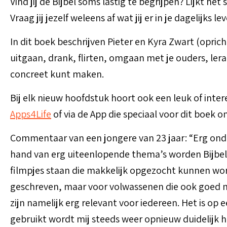
Vind jij de Bijbel soms lastig te begrijpen? Lijkt h
Vraag jij jezelf weleens af wat jij er in je dagelijks
In dit boek beschrijven Pieter en Kyra Zwart (opric
uitgaan, drank, flirten, omgaan met je ouders, lera
concreet kunt maken.
Bij elk nieuw hoofdstuk hoort ook een leuk of inte
Apps4Life
of via de App die speciaal voor dit boek o
Commentaar van een jongere van 23 jaar: “Erg onder 
hand van erg uiteenlopende thema’s worden Bijbelte
filmpjes staan die makkelijk opgezocht kunnen wor
geschreven, maar voor volwassenen die ook goed me
zijn namelijk erg relevant voor iedereen. Het is o
gebruikt wordt mij steeds weer opnieuw duidelijk ho