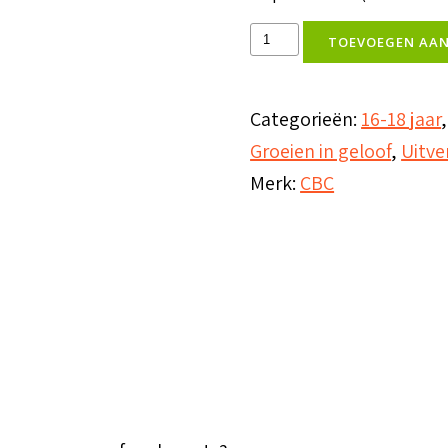
Apps
TOEVOEGEN AA
4
Life
Categorieën:
16-18 jaar
aantal
Groeien in geloof
,
Uitve
Merk:
CBC