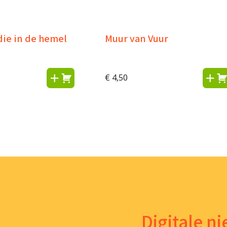
die in de hemel
Muur van Vuur
€
4,50
Digitale n