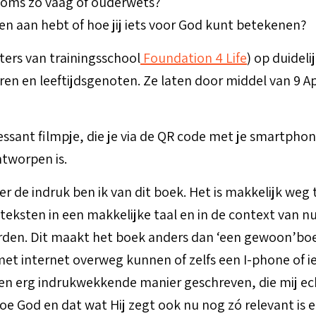
et soms zo vaag of ouderwets?
 leven aan hebt of hoe jij iets voor God kunt betekenen?
hters van trainingsschool
Foundation 4 Life
) op duideli
ren en leeftijdsgenoten. Ze laten door middel van 9 App
ressant filmpje, die je via de QR code met je smartpho
ntworpen is.
de indruk ben ik van dit boek. Het is makkelijk weg te
ksten in een makkelijke taal en in de context van nu
den. Dit maakt het boek anders dan ‘een gewoon’boek
t internet overweg kunnen of zelfs een I-phone of i
p een erg indrukwekkende manier geschreven, die mij e
e God en dat wat Hij zegt ook nu nog zó relevant is e