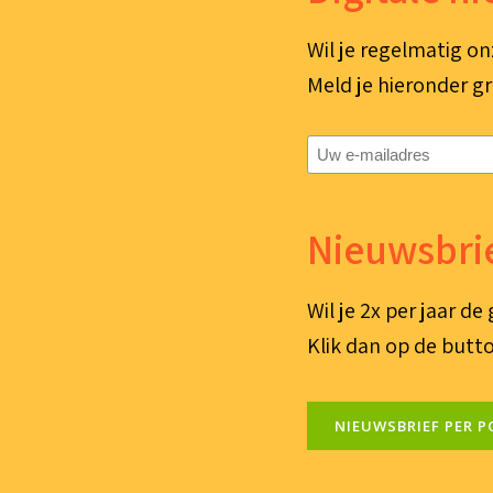
Wil je regelmatig on
Meld je hieronder gr
E-
mailadres
(Vereist)
Nieuwsbrie
Wil je 2x per jaar d
Klik dan op de butto
NIEUWSBRIEF PER P