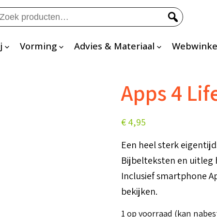
eken
ar:
j
Vorming
Advies & Materiaal
Webwinke
Apps 4 Lif
€
4,95
Een heel sterk eigentij
Bijbelteksten en uitleg
Inclusief smartphone A
bekijken.
1 op voorraad (kan nabe