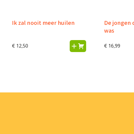
Ik zal nooit meer huilen
De jongen 
was
€
12,50
€
16,99