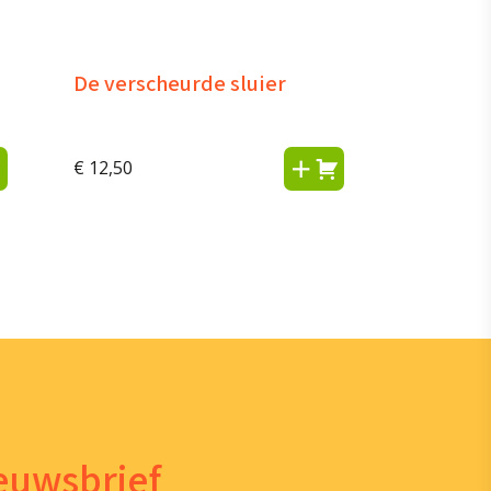
De verscheurde sluier
€
12,50
ieuwsbrief