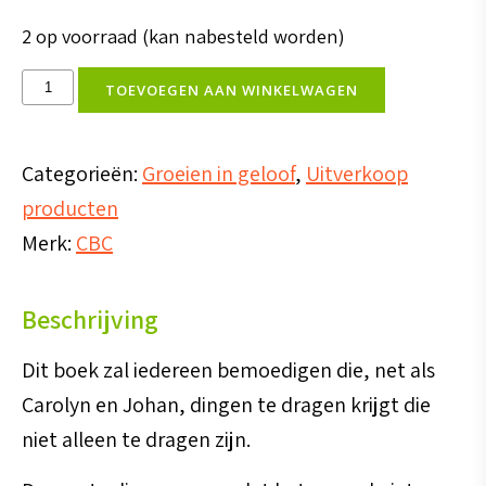
2 op voorraad (kan nabesteld worden)
Vervlogen
TOEVOEGEN AAN WINKELWAGEN
dromen
vervulde
Categorieën:
Groeien in geloof
,
Uitverkoop
beloften
producten
aantal
Merk:
CBC
Beschrijving
Dit boek zal iedereen bemoedigen die, net als
Carolyn en Johan, dingen te dragen krijgt die
niet alleen te dragen zijn.