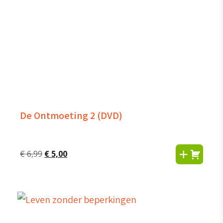
De Ontmoeting 2 (DVD)
Oorspronkelijke
Huidige
€
6,99
€
5,00
prijs
prijs
was:
is:
€ 6,99.
€ 5,00.