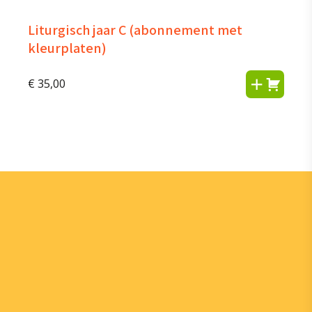
Liturgisch jaar C (abonnement met
kleurplaten)
€
35,00