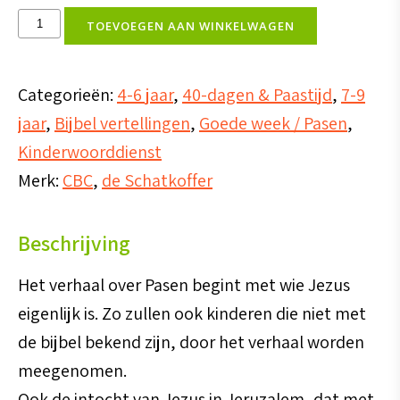
Vertelplaten
TOEVOEGEN AAN WINKELWAGEN
Pasen
aantal
Categorieën:
4-6 jaar
,
40-dagen & Paastijd
,
7-9
jaar
,
Bijbel vertellingen
,
Goede week / Pasen
,
Kinderwoorddienst
Merk:
CBC
,
de Schatkoffer
Beschrijving
Het verhaal over Pasen begint met wie Jezus
eigenlijk is. Zo zullen ook kinderen die niet met
de bijbel bekend zijn, door het verhaal worden
meegenomen.
Ook de intocht van Jezus in Jeruzalem, dat met