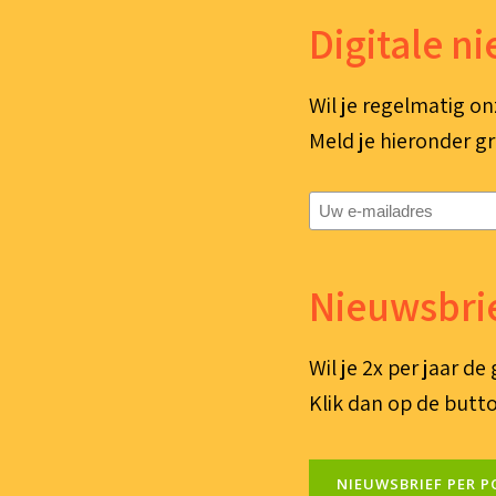
Digitale n
Wil je regelmatig on
Meld je hieronder gr
E-
mailadres
(Vereist)
Nieuwsbrie
Wil je 2x per jaar d
Klik dan op de butto
NIEUWSBRIEF PER P