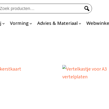
eken
ar:
j
Vorming
Advies & Materiaal
Webwinke