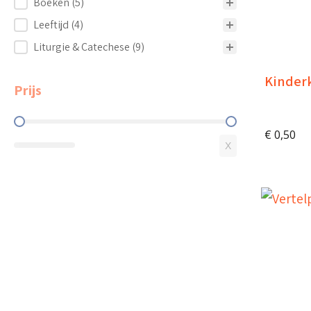
Boeken
(5)
Leeftijd
(4)
Liturgie & Catechese
(9)
Kinder
Prijs
Prijs
€
0,50
X