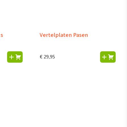
is
Vertelplaten Pasen
€
29,95