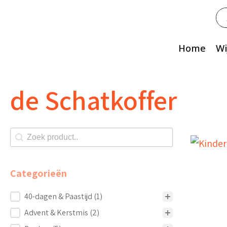
Zo
na
Home
Wi
de Schatkoffer
Zoeken shop
Search content
Categorieën
Categorieën
40-dagen & Paastijd
(1)
Advent & Kerstmis
(2)