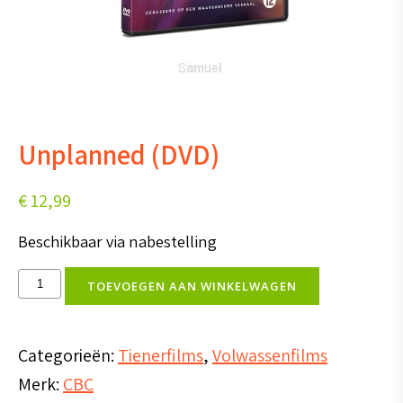
Unplanned (DVD)
€
12,99
Beschikbaar via nabestelling
Unplanned
TOEVOEGEN AAN WINKELWAGEN
(DVD)
aantal
Categorieën:
Tienerfilms
,
Volwassenfilms
Merk:
CBC