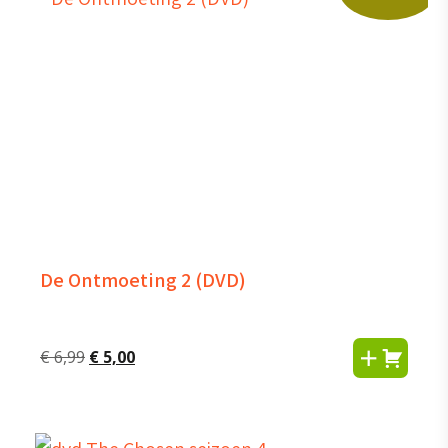
De Ontmoeting 2 (DVD)
Oorspronkelijke
Huidige
€
6,99
€
5,00
prijs
prijs
was:
is:
€ 6,99.
€ 5,00.