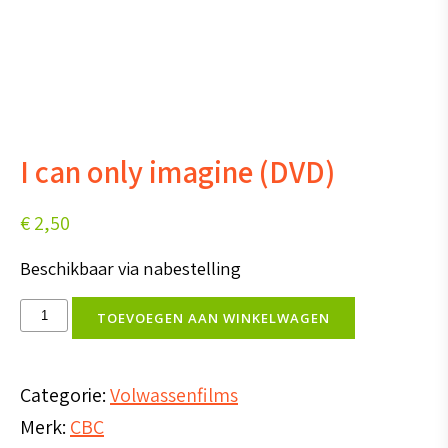
I can only imagine (DVD)
€
2,50
Beschikbaar via nabestelling
I
TOEVOEGEN AAN WINKELWAGEN
can
only
Categorie:
Volwassenfilms
imagine
Merk:
CBC
(DVD)