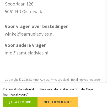
Spoorlaan 126
5061 HD Oisterwijk
Voor vragen over bestellingen
winkel@samueladvies.nl
Voor andere vragen
info@samueladvies.nl
Copyright © 2026 Samuel Advies |
Privacybeleid
|
Betalingsvoorwaarden
Deze website gebruikt cookies voor statistieken via Google. Ga je
Realisatie website door:
Webheld.nl
hiermee akkoord?
JA, AKKOORD
NEE, LIEVER NIET