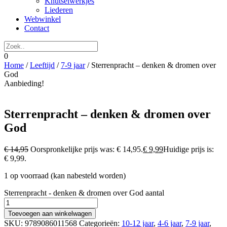
Knutselwerkjes
Liederen
Webwinkel
Contact
0
Home
/
Leeftijd
/
7-9 jaar
/ Sterrenpracht – denken & dromen over
God
Aanbieding!
Sterrenpracht – denken & dromen over
God
€
14,95
Oorspronkelijke prijs was: € 14,95.
€
9,99
Huidige prijs is:
€ 9,99.
1 op voorraad (kan nabesteld worden)
Sterrenpracht - denken & dromen over God aantal
Toevoegen aan winkelwagen
SKU:
9789086011568
Categorieën:
10-12 jaar
,
4-6 jaar
,
7-9 jaar
,