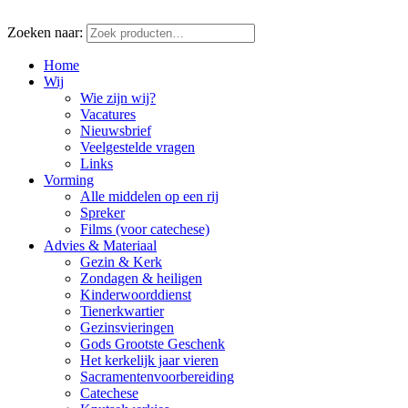
Zoeken naar:
Home
Wij
Wie zijn wij?
Vacatures
Nieuwsbrief
Veelgestelde vragen
Links
Vorming
Alle middelen op een rij
Spreker
Films (voor catechese)
Advies & Materiaal
Gezin & Kerk
Zondagen & heiligen
Kinderwoorddienst
Tienerkwartier
Gezinsvieringen
Gods Grootste Geschenk
Het kerkelijk jaar vieren
Sacramentenvoorbereiding
Catechese