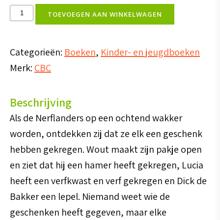
Speciaal
TOEVOEGEN AAN WINKELWAGEN
voor
jou
Categorieën:
Boeken
,
Kinder- en jeugdboeken
-
Merk:
CBC
Max
Lucado
Beschrijving
aantal
Als de Nerflanders op een ochtend wakker
worden, ontdekken zij dat ze elk een geschenk
hebben gekregen. Wout maakt zijn pakje open
en ziet dat hij een hamer heeft gekregen, Lucia
heeft een verfkwast en verf gekregen en Dick de
Bakker een lepel. Niemand weet wie de
geschenken heeft gegeven, maar elke